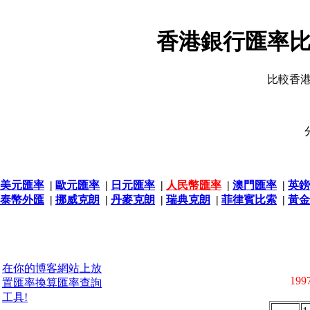
香港銀行匯率比
比較香
美元匯率
|
歐元匯率
|
日元匯率
|
人民幣匯率
|
澳門匯率
|
英鎊
泰幣外匯
|
挪威克朗
|
丹麥克朗
|
瑞典克朗
|
菲律賓比索
|
黃金
在你的博客網站上放
1997
置匯率換算匯率查詢
工具!