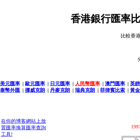
香港銀行匯率比
比較香
美元匯率
|
歐元匯率
|
日元匯率
|
人民幣匯率
|
澳門匯率
|
英鎊
泰幣外匯
|
挪威克朗
|
丹麥克朗
|
瑞典克朗
|
菲律賓比索
|
黃金
在你的博客網站上放
1997
置匯率換算匯率查詢
工具!