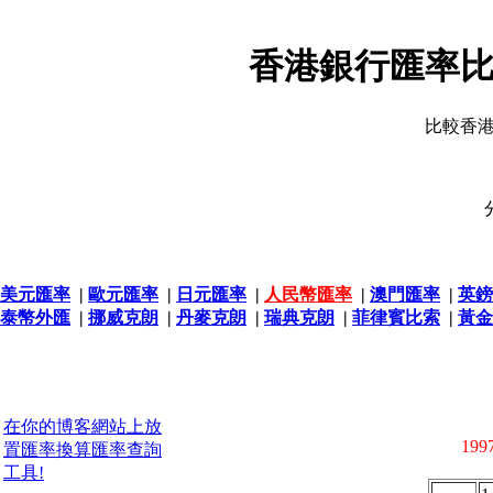
香港銀行匯率比
比較香
美元匯率
|
歐元匯率
|
日元匯率
|
人民幣匯率
|
澳門匯率
|
英鎊
泰幣外匯
|
挪威克朗
|
丹麥克朗
|
瑞典克朗
|
菲律賓比索
|
黃金
在你的博客網站上放
1997
置匯率換算匯率查詢
工具!