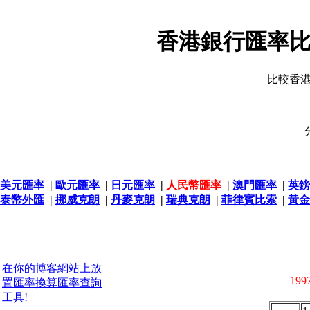
香港銀行匯率比
比較香
美元匯率
|
歐元匯率
|
日元匯率
|
人民幣匯率
|
澳門匯率
|
英鎊
泰幣外匯
|
挪威克朗
|
丹麥克朗
|
瑞典克朗
|
菲律賓比索
|
黃金
在你的博客網站上放
1997
置匯率換算匯率查詢
工具!