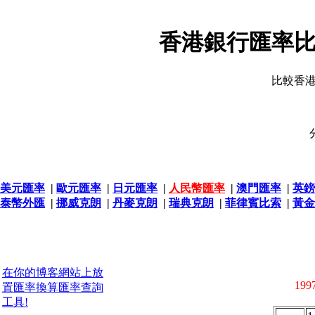
香港銀行匯率比
比較香
美元匯率
|
歐元匯率
|
日元匯率
|
人民幣匯率
|
澳門匯率
|
英鎊
泰幣外匯
|
挪威克朗
|
丹麥克朗
|
瑞典克朗
|
菲律賓比索
|
黃金
在你的博客網站上放
1997
置匯率換算匯率查詢
工具!