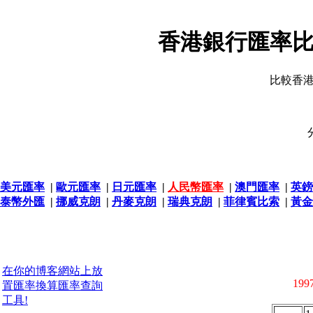
香港銀行匯率比
比較香
美元匯率
|
歐元匯率
|
日元匯率
|
人民幣匯率
|
澳門匯率
|
英鎊
泰幣外匯
|
挪威克朗
|
丹麥克朗
|
瑞典克朗
|
菲律賓比索
|
黃金
在你的博客網站上放
1997
置匯率換算匯率查詢
工具!