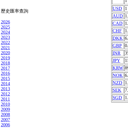
USD
1
歷史匯率查詢
AUD
1
2026
CAD
1
2025
CHF
1
2024
2023
DKK
6
2022
GBP
0
2021
2020
INR
3
2019
JPY
1
2018
KRW
8
2017
2016
NOK
6
2015
NZD
1
2014
2013
SEK
7
2012
SGD
1
2011
2010
2009
2008
2007
2006