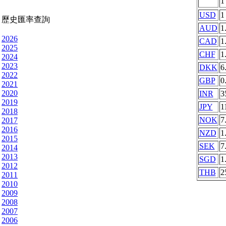
USD
1
歷史匯率查詢
AUD
1
2026
CAD
1
2025
CHF
1
2024
2023
DKK
6
2022
GBP
0
2021
2020
INR
3
2019
JPY
1
2018
NOK
7
2017
2016
NZD
1
2015
SEK
7
2014
2013
SGD
1
2012
THB
2
2011
2010
2009
2008
2007
2006