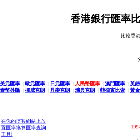
香港銀行匯率比
比較香
美元匯率
|
歐元匯率
|
日元匯率
|
人民幣匯率
|
澳門匯率
|
英鎊
泰幣外匯
|
挪威克朗
|
丹麥克朗
|
瑞典克朗
|
菲律賓比索
|
黃金
在你的博客網站上放
1997
置匯率換算匯率查詢
工具!