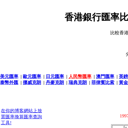
香港銀行匯率比
比較香
美元匯率
|
歐元匯率
|
日元匯率
|
人民幣匯率
|
澳門匯率
|
英鎊
泰幣外匯
|
挪威克朗
|
丹麥克朗
|
瑞典克朗
|
菲律賓比索
|
黃金
在你的博客網站上放
1997
置匯率換算匯率查詢
工具!