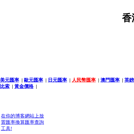
香
美元匯率
|
歐元匯率
|
日元匯率
|
人民幣匯率
|
澳門匯率
|
英鎊
比索
|
黃金價格
|
在你的博客網站上放
置匯率換算匯率查詢
工具!