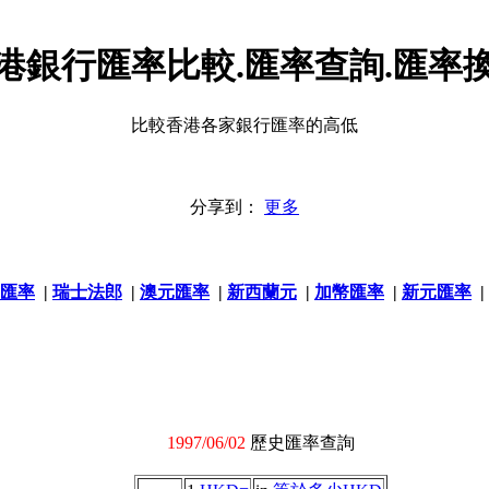
港銀行匯率比較.匯率查詢.匯率
比較香港各家銀行匯率的高低
分享到：
更多
匯率
|
瑞士法郎
|
澳元匯率
|
新西蘭元
|
加幣匯率
|
新元匯率
|
1997/06/02
歷史匯率查詢