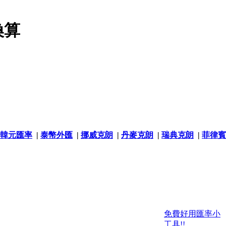
換算
韓元匯率
|
泰幣外匯
|
挪威克朗
|
丹麥克朗
|
瑞典克朗
|
菲律賓
免費好用匯率小
工具!!