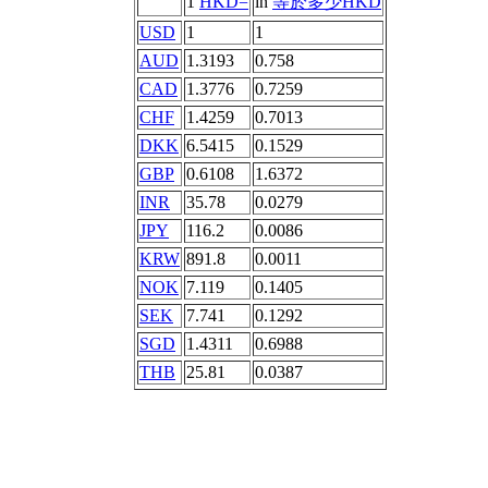
1
HKD=
in
等於多少HKD
USD
1
1
AUD
1.3193
0.758
CAD
1.3776
0.7259
CHF
1.4259
0.7013
DKK
6.5415
0.1529
GBP
0.6108
1.6372
INR
35.78
0.0279
JPY
116.2
0.0086
KRW
891.8
0.0011
NOK
7.119
0.1405
SEK
7.741
0.1292
SGD
1.4311
0.6988
THB
25.81
0.0387