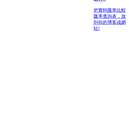
把實時匯率比較
匯率查詢表，放
到你的博客或網
站!