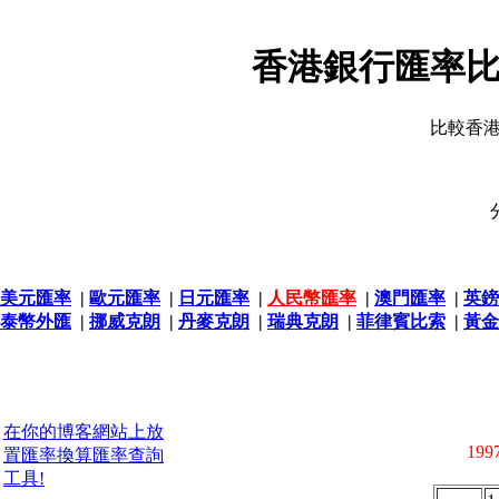
香港銀行匯率比
比較香
美元匯率
|
歐元匯率
|
日元匯率
|
人民幣匯率
|
澳門匯率
|
英鎊
泰幣外匯
|
挪威克朗
|
丹麥克朗
|
瑞典克朗
|
菲律賓比索
|
黃金
在你的博客網站上放
1997
置匯率換算匯率查詢
工具!