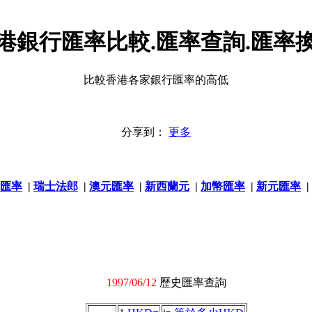
港銀行匯率比較.匯率查詢.匯率
比較香港各家銀行匯率的高低
分享到：
更多
匯率
|
瑞士法郎
|
澳元匯率
|
新西蘭元
|
加幣匯率
|
新元匯率
|
1997/06/12
歷史匯率查詢