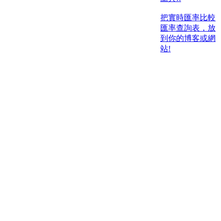
把實時匯率比較
匯率查詢表，放
到你的博客或網
站!