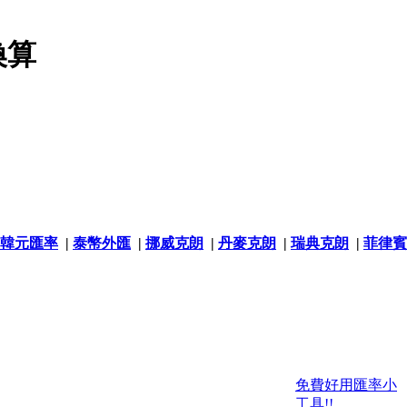
換算
韓元匯率
|
泰幣外匯
|
挪威克朗
|
丹麥克朗
|
瑞典克朗
|
菲律賓
免費好用匯率小
工具!!