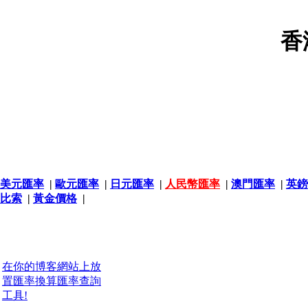
香
美元匯率
|
歐元匯率
|
日元匯率
|
人民幣匯率
|
澳門匯率
|
英鎊
比索
|
黃金價格
|
在你的博客網站上放
置匯率換算匯率查詢
工具!