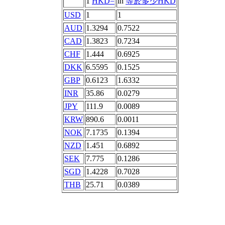
1
HKD=
in
等於多少HKD
USD
1
1
AUD
1.3294
0.7522
CAD
1.3823
0.7234
CHF
1.444
0.6925
DKK
6.5595
0.1525
GBP
0.6123
1.6332
INR
35.86
0.0279
JPY
111.9
0.0089
KRW
890.6
0.0011
NOK
7.1735
0.1394
NZD
1.451
0.6892
SEK
7.775
0.1286
SGD
1.4228
0.7028
THB
25.71
0.0389