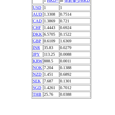
1
HKD=
in
等於多少HKD
USD
1
1
AUD
1.3308
0.7514
CAD
1.3869
0.721
CHF
1.4443
0.6924
DKK
6.5705
0.1522
GBP
0.6109
1.6369
INR
35.83
0.0279
JPY
113.25
0.0088
KRW
888.5
0.0011
NOK
7.204
0.1388
NZD
1.451
0.6892
SEK
7.687
0.1301
SGD
1.4261
0.7012
THB
25.76
0.0388