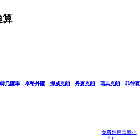
換算
韓元匯率
|
泰幣外匯
|
挪威克朗
|
丹麥克朗
|
瑞典克朗
|
菲律賓
免費好用匯率小
工具!!