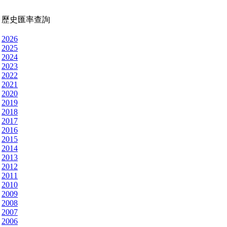
歷史匯率查詢
2026
2025
2024
2023
2022
2021
2020
2019
2018
2017
2016
2015
2014
2013
2012
2011
2010
2009
2008
2007
2006