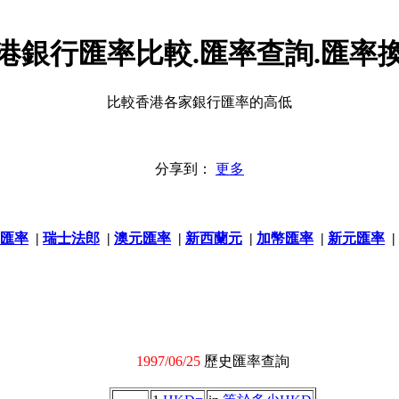
港銀行匯率比較.匯率查詢.匯率
比較香港各家銀行匯率的高低
分享到：
更多
匯率
|
瑞士法郎
|
澳元匯率
|
新西蘭元
|
加幣匯率
|
新元匯率
|
1997/06/25
歷史匯率查詢