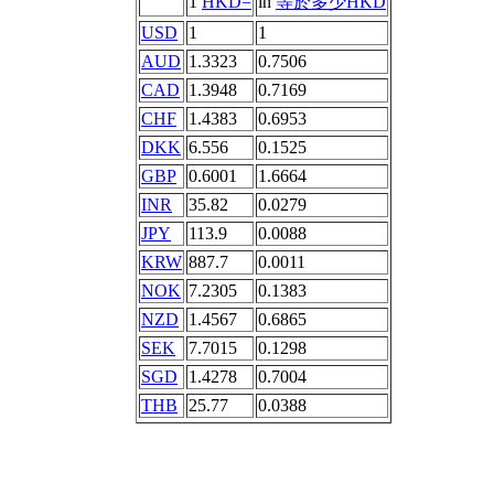
1
HKD=
in
等於多少HKD
USD
1
1
AUD
1.3323
0.7506
CAD
1.3948
0.7169
CHF
1.4383
0.6953
DKK
6.556
0.1525
GBP
0.6001
1.6664
INR
35.82
0.0279
JPY
113.9
0.0088
KRW
887.7
0.0011
NOK
7.2305
0.1383
NZD
1.4567
0.6865
SEK
7.7015
0.1298
SGD
1.4278
0.7004
THB
25.77
0.0388