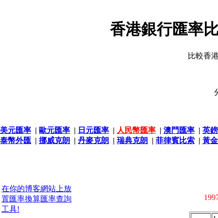
香港銀行匯率比
比較香
美元匯率
|
歐元匯率
|
日元匯率
|
人民幣匯率
|
澳門匯率
|
英鎊
泰幣外匯
|
挪威克朗
|
丹麥克朗
|
瑞典克朗
|
菲律賓比索
|
黃金
在你的博客網站上放
1997
置匯率換算匯率查詢
工具!