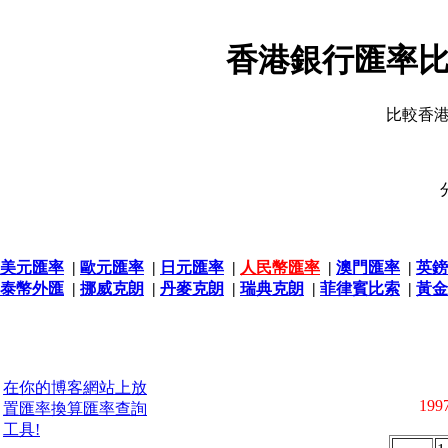
香港銀行匯率比
比較香
美元匯率
|
歐元匯率
|
日元匯率
|
人民幣匯率
|
澳門匯率
|
英鎊
泰幣外匯
|
挪威克朗
|
丹麥克朗
|
瑞典克朗
|
菲律賓比索
|
黃金
在你的博客網站上放
1997
置匯率換算匯率查詢
工具!