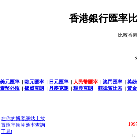
香港銀行匯率比
比較香
美元匯率
|
歐元匯率
|
日元匯率
|
人民幣匯率
|
澳門匯率
|
英鎊
泰幣外匯
|
挪威克朗
|
丹麥克朗
|
瑞典克朗
|
菲律賓比索
|
黃金
在你的博客網站上放
1997
置匯率換算匯率查詢
工具!