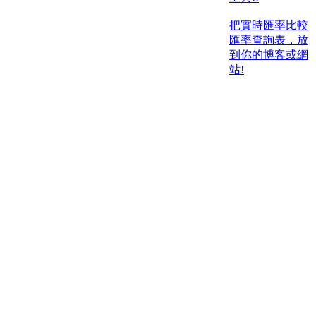
把實時匯率比較
匯率查詢表，放
到你的博客或網
站!