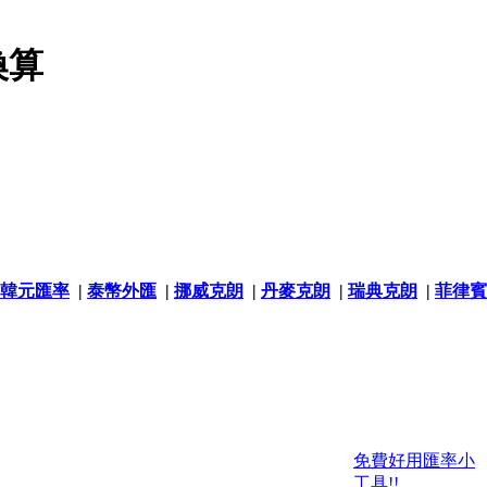
換算
韓元匯率
|
泰幣外匯
|
挪威克朗
|
丹麥克朗
|
瑞典克朗
|
菲律賓
免費好用匯率小
工具!!