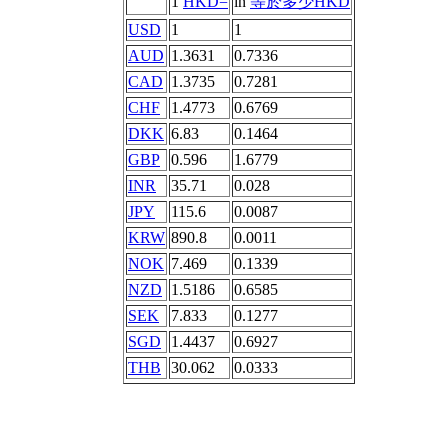
1
HKD=
in
等於多少HKD
USD
1
1
AUD
1.3631
0.7336
CAD
1.3735
0.7281
CHF
1.4773
0.6769
DKK
6.83
0.1464
GBP
0.596
1.6779
INR
35.71
0.028
JPY
115.6
0.0087
KRW
890.8
0.0011
NOK
7.469
0.1339
NZD
1.5186
0.6585
SEK
7.833
0.1277
SGD
1.4437
0.6927
THB
30.062
0.0333