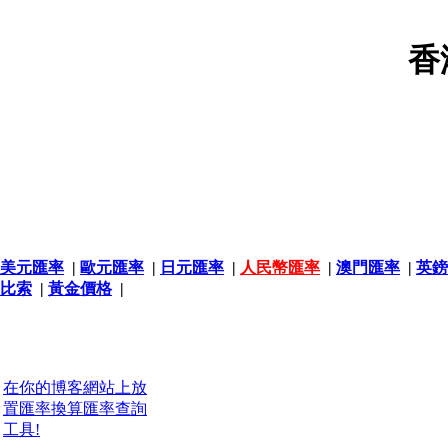
香
美元匯率
|
歐元匯率
|
日元匯率
|
人民幣匯率
|
澳門匯率
|
英鎊
比索
|
黃金價格
|
在你的博客網站上放
置匯率換算匯率查詢
工具!