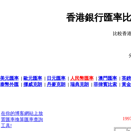
香港銀行匯率比
比較香
美元匯率
|
歐元匯率
|
日元匯率
|
人民幣匯率
|
澳門匯率
|
英鎊
泰幣外匯
|
挪威克朗
|
丹麥克朗
|
瑞典克朗
|
菲律賓比索
|
黃金
在你的博客網站上放
1997
置匯率換算匯率查詢
工具!