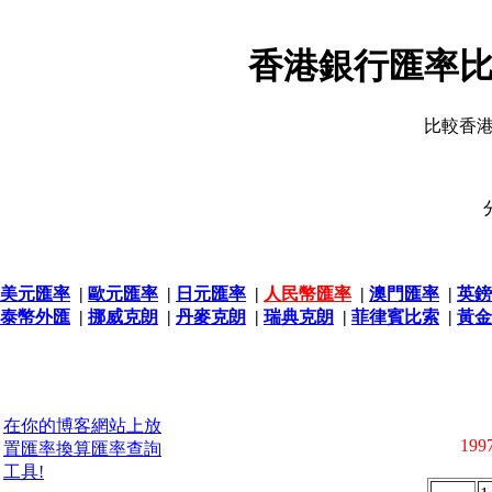
香港銀行匯率比
比較香
美元匯率
|
歐元匯率
|
日元匯率
|
人民幣匯率
|
澳門匯率
|
英鎊
泰幣外匯
|
挪威克朗
|
丹麥克朗
|
瑞典克朗
|
菲律賓比索
|
黃金
在你的博客網站上放
1997
置匯率換算匯率查詢
工具!