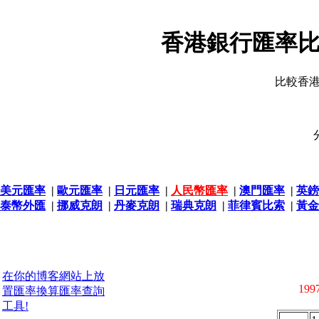
香港銀行匯率比
比較香
美元匯率
|
歐元匯率
|
日元匯率
|
人民幣匯率
|
澳門匯率
|
英鎊
泰幣外匯
|
挪威克朗
|
丹麥克朗
|
瑞典克朗
|
菲律賓比索
|
黃金
在你的博客網站上放
1997
置匯率換算匯率查詢
工具!