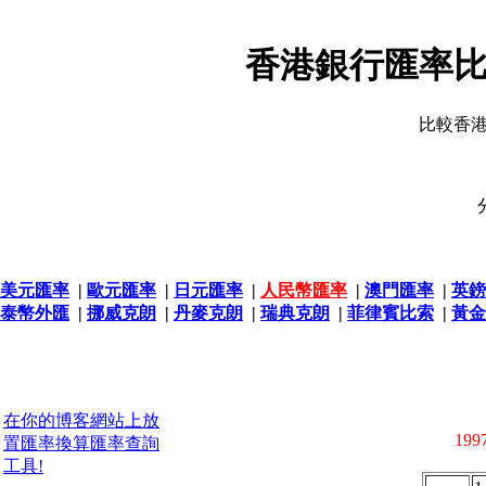
香港銀行匯率比
比較香
美元匯率
|
歐元匯率
|
日元匯率
|
人民幣匯率
|
澳門匯率
|
英鎊
泰幣外匯
|
挪威克朗
|
丹麥克朗
|
瑞典克朗
|
菲律賓比索
|
黃金
在你的博客網站上放
1997
置匯率換算匯率查詢
工具!