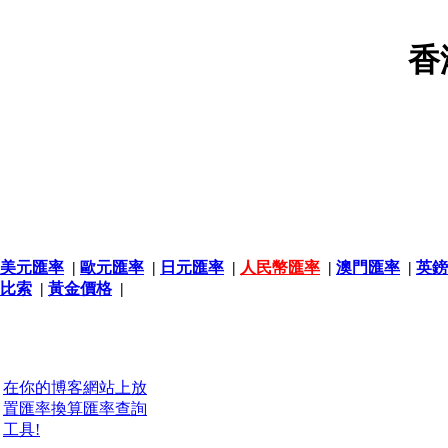
香
美元匯率
|
歐元匯率
|
日元匯率
|
人民幣匯率
|
澳門匯率
|
英鎊
比索
|
黃金價格
|
在你的博客網站上放
置匯率換算匯率查詢
工具!