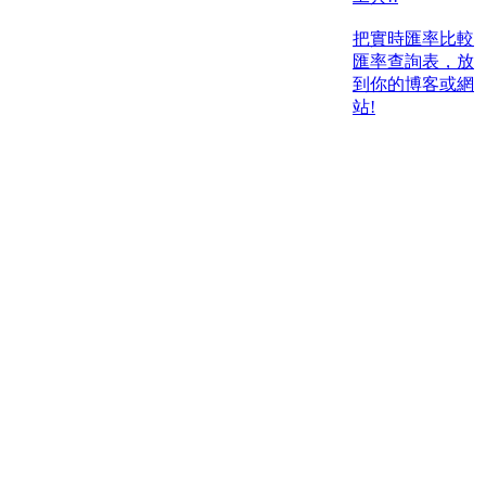
把實時匯率比較
匯率查詢表，放
到你的博客或網
站!