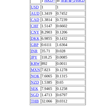
1
HKD=
in
等於多少HKD
USD
1
1
AUD
1.3419
0.7452
CAD
1.3814
0.7239
CHF
1.5147
0.6602
CNY
8.2903
0.1206
DKK
6.9855
0.1432
GBP
0.6111
1.6364
INR
35.71
0.028
JPY
118.25
0.0085
KRW
892
0.0011
MXN
7.823
0.1278
NOK
7.6065
0.1315
NZD
1.5385
0.65
SEK
7.9465
0.1258
SGD
1.4713
0.6797
THB
32.066
0.0312