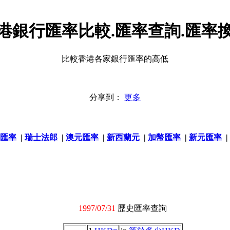
港銀行匯率比較.匯率查詢.匯率
比較香港各家銀行匯率的高低
分享到：
更多
匯率
|
瑞士法郎
|
澳元匯率
|
新西蘭元
|
加幣匯率
|
新元匯率
|
1997/07/31
歷史匯率查詢