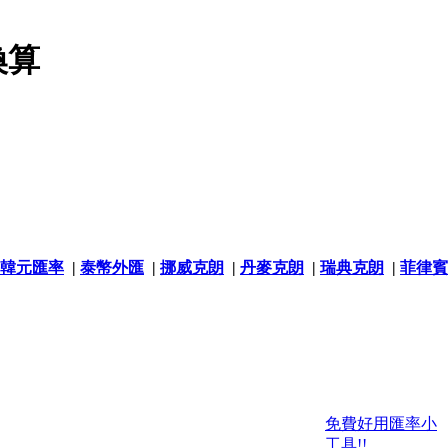
換算
韓元匯率
|
泰幣外匯
|
挪威克朗
|
丹麥克朗
|
瑞典克朗
|
菲律賓
免費好用匯率小
工具!!