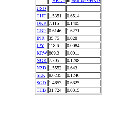
1
HKD=
in
等於多少HKD
USD
1
1
CHF
1.5351
0.6514
DKK
7.116
0.1405
GBP
0.6146
1.6271
INR
35.75
0.028
JPY
118.6
0.0084
KRW
889.3
0.0011
NOK
7.705
0.1298
NZD
1.5552
0.643
SEK
8.0235
0.1246
SGD
1.4653
0.6825
THB
31.724
0.0315