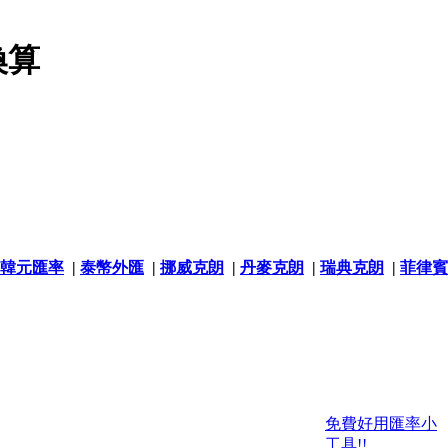
換算
韓元匯率
|
泰幣外匯
|
挪威克朗
|
丹麥克朗
|
瑞典克朗
|
菲律賓
免費好用匯率小
工具!!