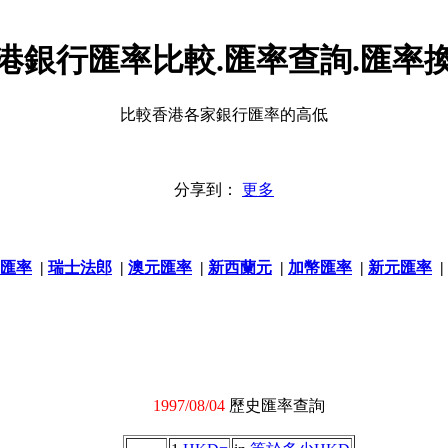
港銀行匯率比較.匯率查詢.匯率
比較香港各家銀行匯率的高低
分享到：
更多
匯率
|
瑞士法郎
|
澳元匯率
|
新西蘭元
|
加幣匯率
|
新元匯率
|
1997/08/04
歷史匯率查詢