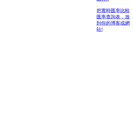
把實時匯率比較
匯率查詢表，放
到你的博客或網
站!