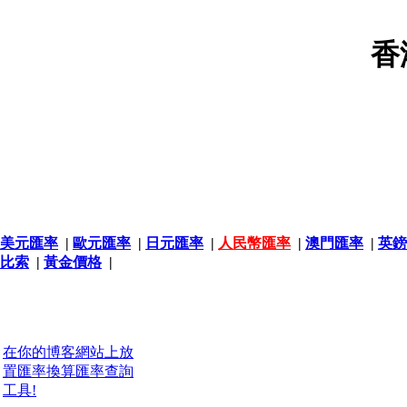
香
美元匯率
|
歐元匯率
|
日元匯率
|
人民幣匯率
|
澳門匯率
|
英鎊
比索
|
黃金價格
|
在你的博客網站上放
置匯率換算匯率查詢
工具!