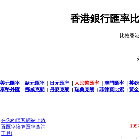
香港銀行匯率比
比較香
美元匯率
|
歐元匯率
|
日元匯率
|
人民幣匯率
|
澳門匯率
|
英鎊
泰幣外匯
|
挪威克朗
|
丹麥克朗
|
瑞典克朗
|
菲律賓比索
|
黃金
在你的博客網站上放
1997
置匯率換算匯率查詢
工具!