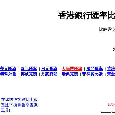
香港銀行匯率比
比較香
美元匯率
|
歐元匯率
|
日元匯率
|
人民幣匯率
|
澳門匯率
|
英鎊
泰幣外匯
|
挪威克朗
|
丹麥克朗
|
瑞典克朗
|
菲律賓比索
|
黃金
在你的博客網站上放
1997
置匯率換算匯率查詢
工具!