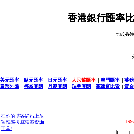
香港銀行匯率比
比較香
美元匯率
|
歐元匯率
|
日元匯率
|
人民幣匯率
|
澳門匯率
|
英鎊
泰幣外匯
|
挪威克朗
|
丹麥克朗
|
瑞典克朗
|
菲律賓比索
|
黃金
在你的博客網站上放
1997
置匯率換算匯率查詢
工具!