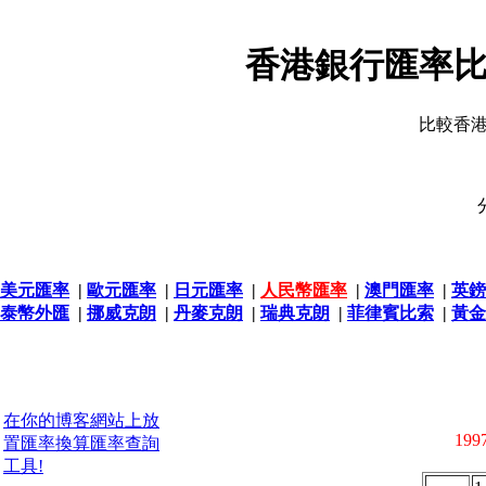
香港銀行匯率比
比較香
美元匯率
|
歐元匯率
|
日元匯率
|
人民幣匯率
|
澳門匯率
|
英鎊
泰幣外匯
|
挪威克朗
|
丹麥克朗
|
瑞典克朗
|
菲律賓比索
|
黃金
在你的博客網站上放
1997
置匯率換算匯率查詢
工具!