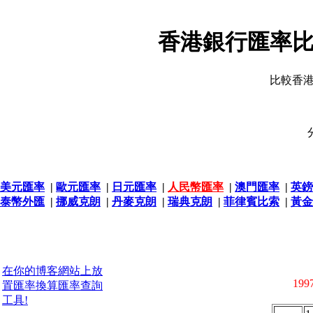
香港銀行匯率比
比較香
美元匯率
|
歐元匯率
|
日元匯率
|
人民幣匯率
|
澳門匯率
|
英鎊
泰幣外匯
|
挪威克朗
|
丹麥克朗
|
瑞典克朗
|
菲律賓比索
|
黃金
在你的博客網站上放
1997
置匯率換算匯率查詢
工具!