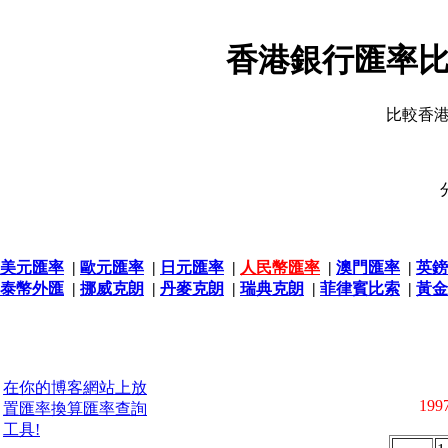
香港銀行匯率比
比較香
美元匯率
|
歐元匯率
|
日元匯率
|
人民幣匯率
|
澳門匯率
|
英鎊
泰幣外匯
|
挪威克朗
|
丹麥克朗
|
瑞典克朗
|
菲律賓比索
|
黃金
在你的博客網站上放
1997
置匯率換算匯率查詢
工具!