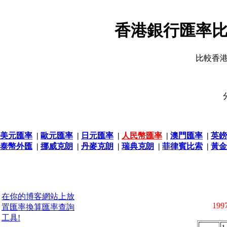
香港銀行匯率比
比較香
美元匯率
|
歐元匯率
|
日元匯率
|
人民幣匯率
|
澳門匯率
|
英鎊
泰幣外匯
|
挪威克朗
|
丹麥克朗
|
瑞典克朗
|
菲律賓比索
|
黃金
在你的博客網站上放
1997
置匯率換算匯率查詢
工具!