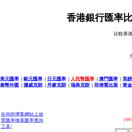
香港銀行匯率比
比較香
美元匯率
|
歐元匯率
|
日元匯率
|
人民幣匯率
|
澳門匯率
|
英鎊
泰幣外匯
|
挪威克朗
|
丹麥克朗
|
瑞典克朗
|
菲律賓比索
|
黃金
在你的博客網站上放
1997
置匯率換算匯率查詢
工具!