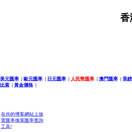
香
美元匯率
|
歐元匯率
|
日元匯率
|
人民幣匯率
|
澳門匯率
|
英鎊
比索
|
黃金價格
|
在你的博客網站上放
置匯率換算匯率查詢
工具!