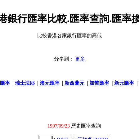
港銀行匯率比較.匯率查詢.匯率
比較香港各家銀行匯率的高低
分享到：
更多
匯率
|
瑞士法郎
|
澳元匯率
|
新西蘭元
|
加幣匯率
|
新元匯率
|
1997/09/23
歷史匯率查詢