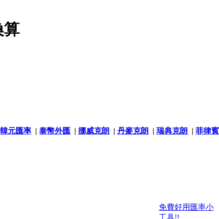
換算
韓元匯率
|
泰幣外匯
|
挪威克朗
|
丹麥克朗
|
瑞典克朗
|
菲律賓
免費好用匯率小
工具!!