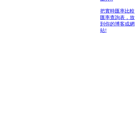
把實時匯率比較
匯率查詢表，放
到你的博客或網
站!