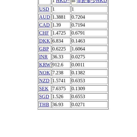
1
HKD=
in
等於多少HKD
USD
1
1
AUD
1.3881
0.7204
CAD
1.39
0.7194
CHF
1.4725
0.6791
DKK
6.834
0.1463
GBP
0.6225
1.6064
INR
36.33
0.0275
KRW
912.6
0.0011
NOK
7.238
0.1382
NZD
1.5741
0.6353
SEK
7.6375
0.1309
SGD
1.526
0.6553
THB
36.93
0.0271