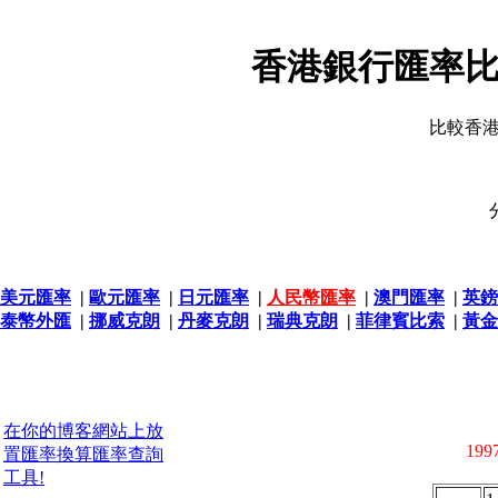
香港銀行匯率比
比較香
美元匯率
|
歐元匯率
|
日元匯率
|
人民幣匯率
|
澳門匯率
|
英鎊
泰幣外匯
|
挪威克朗
|
丹麥克朗
|
瑞典克朗
|
菲律賓比索
|
黃金
在你的博客網站上放
1997
置匯率換算匯率查詢
工具!