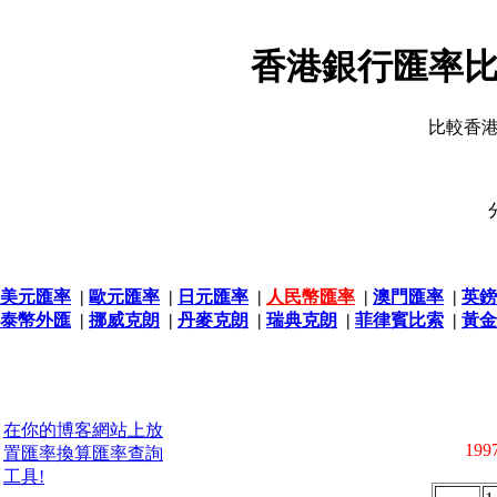
香港銀行匯率比
比較香
美元匯率
|
歐元匯率
|
日元匯率
|
人民幣匯率
|
澳門匯率
|
英鎊
泰幣外匯
|
挪威克朗
|
丹麥克朗
|
瑞典克朗
|
菲律賓比索
|
黃金
在你的博客網站上放
1997
置匯率換算匯率查詢
工具!