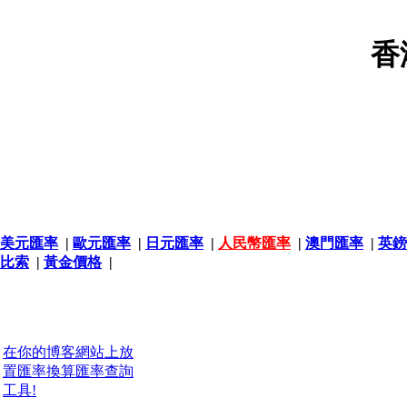
香
美元匯率
|
歐元匯率
|
日元匯率
|
人民幣匯率
|
澳門匯率
|
英鎊
比索
|
黃金價格
|
在你的博客網站上放
置匯率換算匯率查詢
工具!