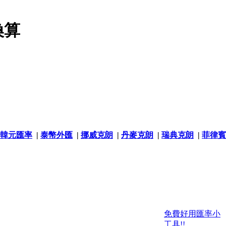
換算
韓元匯率
|
泰幣外匯
|
挪威克朗
|
丹麥克朗
|
瑞典克朗
|
菲律賓
免費好用匯率小
工具!!