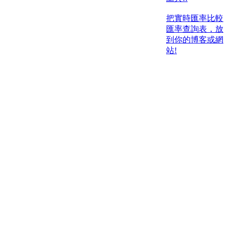
把實時匯率比較
匯率查詢表，放
到你的博客或網
站!