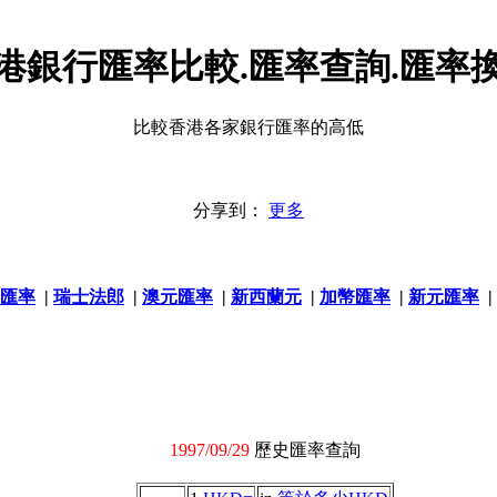
港銀行匯率比較.匯率查詢.匯率
比較香港各家銀行匯率的高低
分享到：
更多
匯率
|
瑞士法郎
|
澳元匯率
|
新西蘭元
|
加幣匯率
|
新元匯率
|
1997/09/29
歷史匯率查詢