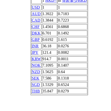
1
HKD=
in
等於多少HKD
USD
1
1
AUD
1.3922
0.7183
CAD
1.3844
0.7223
CHF
1.4561
0.6868
DKK
6.701
0.1492
GBP
0.6192
1.615
INR
36.18
0.0276
JPY
121.4
0.0082
KRW
914.7
0.0011
NOK
7.1095
0.1407
NZD
1.5625
0.64
SEK
7.586
0.1318
SGD
1.5329
0.6524
THB
35.847
0.0279