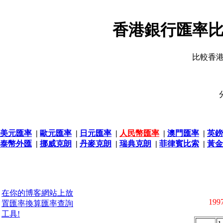
香港銀行匯率比
比較香
美元匯率
|
歐元匯率
|
日元匯率
|
人民幣匯率
|
澳門匯率
|
英鎊
泰幣外匯
|
挪威克朗
|
丹麥克朗
|
瑞典克朗
|
菲律賓比索
|
黃金
在你的博客網站上放
1997
置匯率換算匯率查詢
工具!