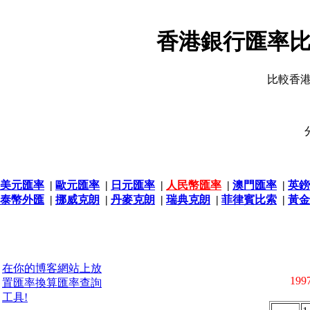
香港銀行匯率比
比較香
美元匯率
|
歐元匯率
|
日元匯率
|
人民幣匯率
|
澳門匯率
|
英鎊
泰幣外匯
|
挪威克朗
|
丹麥克朗
|
瑞典克朗
|
菲律賓比索
|
黃金
在你的博客網站上放
1997
置匯率換算匯率查詢
工具!