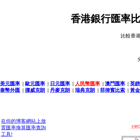
香港銀行匯率比
比較香
美元匯率
|
歐元匯率
|
日元匯率
|
人民幣匯率
|
澳門匯率
|
英鎊
泰幣外匯
|
挪威克朗
|
丹麥克朗
|
瑞典克朗
|
菲律賓比索
|
黃金
在你的博客網站上放
1997
置匯率換算匯率查詢
工具!