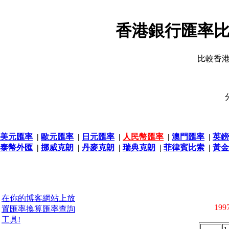
香港銀行匯率比
比較香
美元匯率
|
歐元匯率
|
日元匯率
|
人民幣匯率
|
澳門匯率
|
英鎊
泰幣外匯
|
挪威克朗
|
丹麥克朗
|
瑞典克朗
|
菲律賓比索
|
黃金
在你的博客網站上放
1997
置匯率換算匯率查詢
工具!