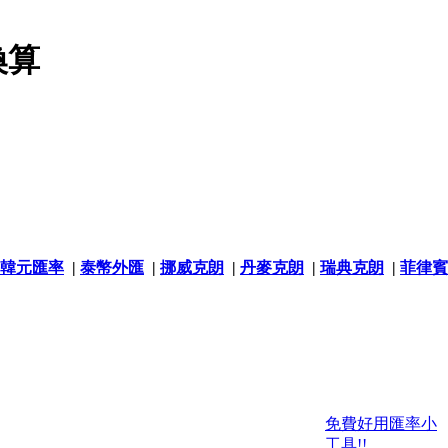
換算
韓元匯率
|
泰幣外匯
|
挪威克朗
|
丹麥克朗
|
瑞典克朗
|
菲律賓
免費好用匯率小
工具!!