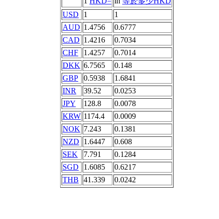
1
HKD=
in
等於多少HKD
USD
1
1
AUD
1.4756
0.6777
CAD
1.4216
0.7034
CHF
1.4257
0.7014
DKK
6.7565
0.148
GBP
0.5938
1.6841
INR
39.52
0.0253
JPY
128.8
0.0078
KRW
1174.4
0.0009
NOK
7.243
0.1381
NZD
1.6447
0.608
SEK
7.791
0.1284
SGD
1.6085
0.6217
THB
41.339
0.0242