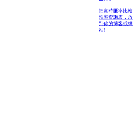
把實時匯率比較
匯率查詢表，放
到你的博客或網
站!