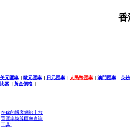
香
美元匯率
|
歐元匯率
|
日元匯率
|
人民幣匯率
|
澳門匯率
|
英鎊
比索
|
黃金價格
|
在你的博客網站上放
置匯率換算匯率查詢
工具!