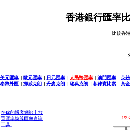
香港銀行匯率比
比較香
美元匯率
|
歐元匯率
|
日元匯率
|
人民幣匯率
|
澳門匯率
|
英鎊
泰幣外匯
|
挪威克朗
|
丹麥克朗
|
瑞典克朗
|
菲律賓比索
|
黃金
在你的博客網站上放
1997
置匯率換算匯率查詢
工具!