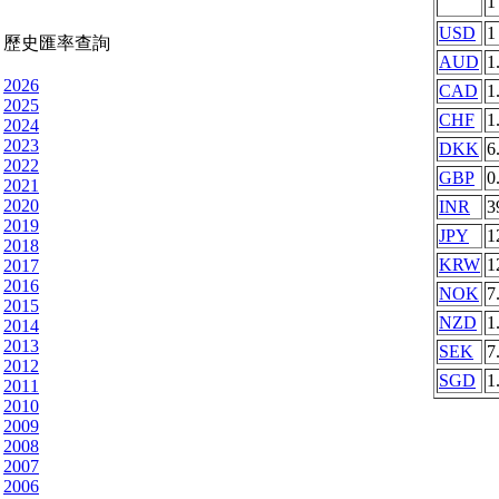
USD
1
歷史匯率查詢
AUD
1
2026
CAD
1
2025
CHF
1
2024
2023
DKK
6
2022
GBP
0
2021
2020
INR
3
2019
JPY
1
2018
KRW
1
2017
2016
NOK
7
2015
NZD
1
2014
2013
SEK
7
2012
SGD
1
2011
2010
2009
2008
2007
2006