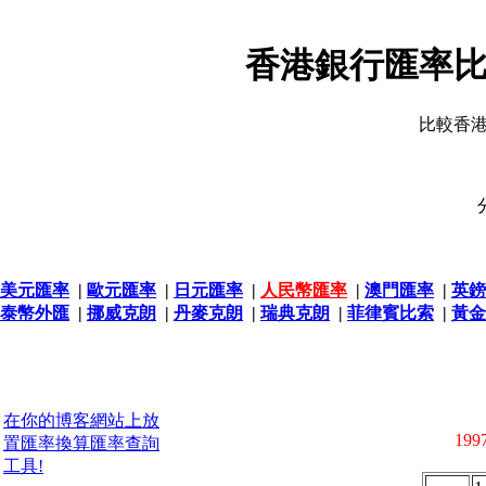
香港銀行匯率比
比較香
美元匯率
|
歐元匯率
|
日元匯率
|
人民幣匯率
|
澳門匯率
|
英鎊
泰幣外匯
|
挪威克朗
|
丹麥克朗
|
瑞典克朗
|
菲律賓比索
|
黃金
在你的博客網站上放
1997
置匯率換算匯率查詢
工具!