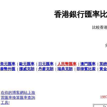
香港銀行匯率比
比較香
美元匯率
|
歐元匯率
|
日元匯率
|
人民幣匯率
|
澳門匯率
|
英鎊
泰幣外匯
|
挪威克朗
|
丹麥克朗
|
瑞典克朗
|
菲律賓比索
|
黃金
在你的博客網站上放
1997
置匯率換算匯率查詢
工具!