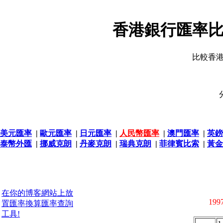
香港銀行匯率比
比較香
美元匯率
|
歐元匯率
|
日元匯率
|
人民幣匯率
|
澳門匯率
|
英鎊
泰幣外匯
|
挪威克朗
|
丹麥克朗
|
瑞典克朗
|
菲律賓比索
|
黃金
在你的博客網站上放
1997
置匯率換算匯率查詢
工具!