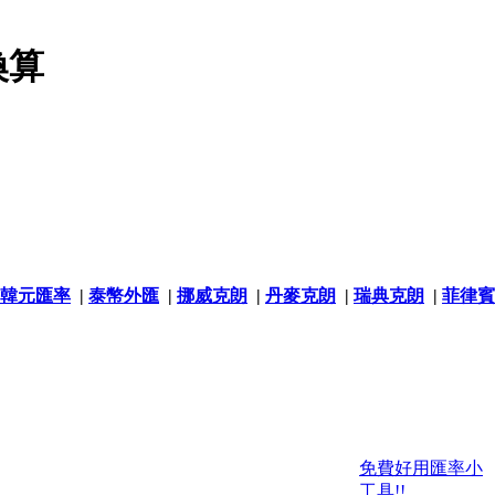
換算
韓元匯率
|
泰幣外匯
|
挪威克朗
|
丹麥克朗
|
瑞典克朗
|
菲律賓
免費好用匯率小
工具!!