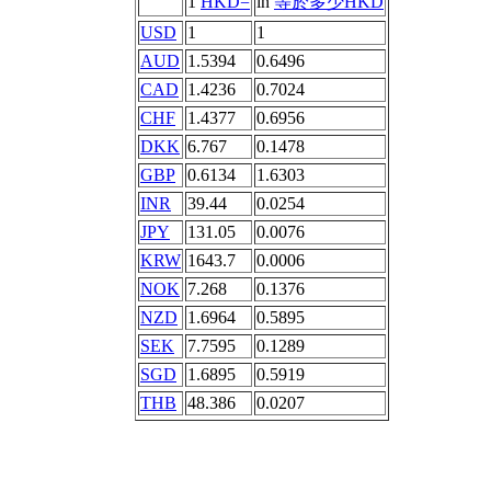
1
HKD=
in
等於多少HKD
USD
1
1
AUD
1.5394
0.6496
CAD
1.4236
0.7024
CHF
1.4377
0.6956
DKK
6.767
0.1478
GBP
0.6134
1.6303
INR
39.44
0.0254
JPY
131.05
0.0076
KRW
1643.7
0.0006
NOK
7.268
0.1376
NZD
1.6964
0.5895
SEK
7.7595
0.1289
SGD
1.6895
0.5919
THB
48.386
0.0207