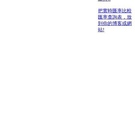
把實時匯率比較
匯率查詢表，放
到你的博客或網
站!