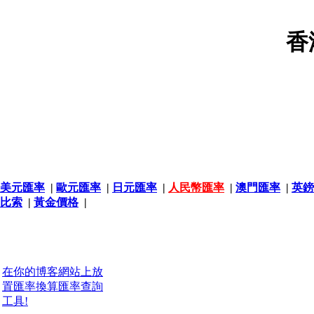
香
美元匯率
|
歐元匯率
|
日元匯率
|
人民幣匯率
|
澳門匯率
|
英鎊
比索
|
黃金價格
|
在你的博客網站上放
置匯率換算匯率查詢
工具!