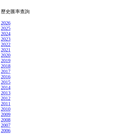
歷史匯率查詢
2026
2025
2024
2023
2022
2021
2020
2019
2018
2017
2016
2015
2014
2013
2012
2011
2010
2009
2008
2007
2006