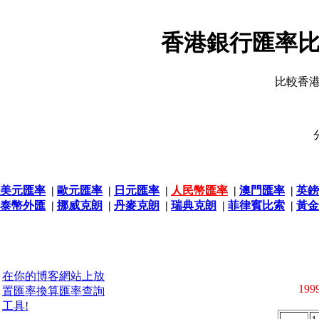
香港銀行匯率比
比較香
美元匯率
|
歐元匯率
|
日元匯率
|
人民幣匯率
|
澳門匯率
|
英鎊
泰幣外匯
|
挪威克朗
|
丹麥克朗
|
瑞典克朗
|
菲律賓比索
|
黃金
在你的博客網站上放
1999
置匯率換算匯率查詢
工具!