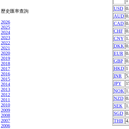
USD
0
歷史匯率查詢
AUD
0
2026
CAD
0
2025
CHF
0
2024
2023
CNY
1
2022
DKK
0
2021
2020
EUR
0
2019
GBP
0
2018
HKD
1
2017
2016
INR
5
2015
JPY
1
2014
2013
NOK
1
2012
NZD
0
2011
2010
SEK
1
2009
SGD
0
2008
2007
THB
4
2006