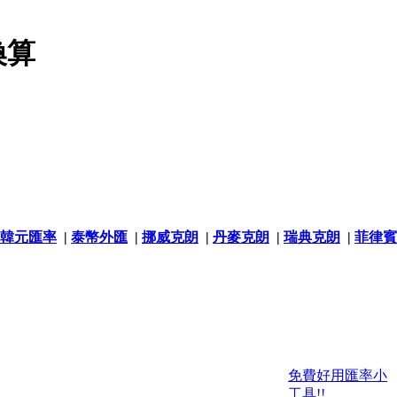
換算
韓元匯率
|
泰幣外匯
|
挪威克朗
|
丹麥克朗
|
瑞典克朗
|
菲律賓
免費好用匯率小
工具!!