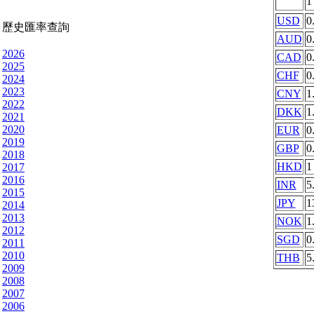
USD
0
歷史匯率查詢
AUD
0
2026
CAD
0
2025
CHF
0
2024
2023
CNY
1
2022
DKK
1
2021
2020
EUR
0
2019
GBP
0
2018
HKD
1
2017
2016
INR
5
2015
JPY
1
2014
2013
NOK
1
2012
SGD
0
2011
2010
THB
5
2009
2008
2007
2006