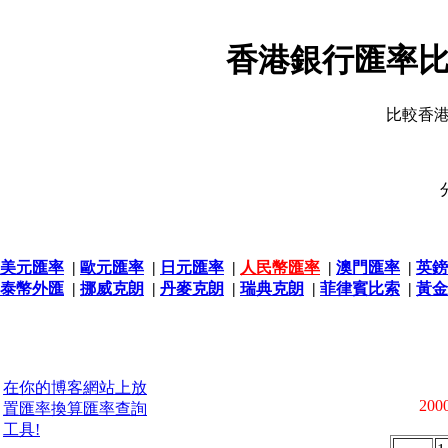
香港銀行匯率比
比較香
美元匯率
|
歐元匯率
|
日元匯率
|
人民幣匯率
|
澳門匯率
|
英鎊
泰幣外匯
|
挪威克朗
|
丹麥克朗
|
瑞典克朗
|
菲律賓比索
|
黃金
在你的博客網站上放
2000
置匯率換算匯率查詢
工具!