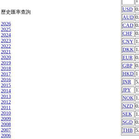
USD
0
歷史匯率查詢
AUD
0
2026
CAD
0
2025
CHF
0
2024
2023
CNY
1
2022
DKK
1
2021
2020
EUR
0
2019
GBP
0
2018
HKD
1
2017
2016
INR
5
2015
JPY
1
2014
2013
NOK
1
2012
NZD
0
2011
2010
SEK
1
2009
SGD
0
2008
2007
THB
5
2006