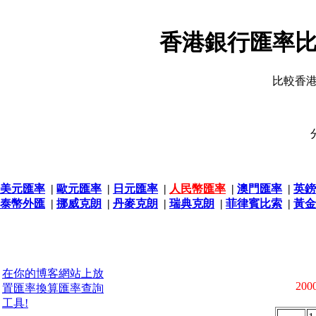
香港銀行匯率比
比較香
美元匯率
|
歐元匯率
|
日元匯率
|
人民幣匯率
|
澳門匯率
|
英鎊
泰幣外匯
|
挪威克朗
|
丹麥克朗
|
瑞典克朗
|
菲律賓比索
|
黃金
在你的博客網站上放
2000
置匯率換算匯率查詢
工具!